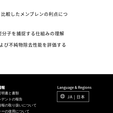
と比較したメンブレンの利点につ
大型分子を捕捉する仕組みの理解
縮および不純物除去性能を評価する
情報
Language & Regions
証明書と書類
JA | 日本
シデントの報告
情報の取り扱いについて
キーの使用について