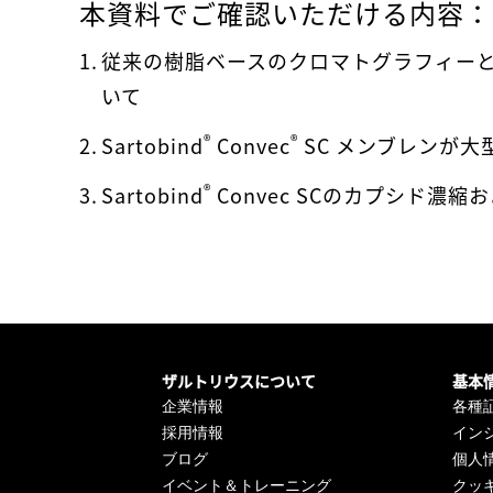
本資料でご確認いただける内容：
従来の樹脂ベースのクロマトグラフィー
いて
®
®
Sartobind
Convec
SC メンブレンが
®
Sartobind
Convec SCのカプシド濃
ザルトリウスについて
基本
企業情報
各種
採用情報
イン
ブログ
個人
イベント＆トレーニング
クッ