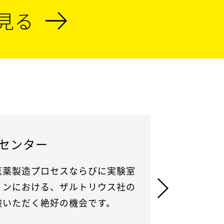
見る
機器サ
センター
適切なライ
医薬製造プロセスならびに実験室
的なユーザ
ョンにおける、ザルトリウス社の
験いただく絶好の機会です。
さらに詳