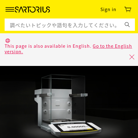
Sign in
This page is also available in English.
Go to the English
version.