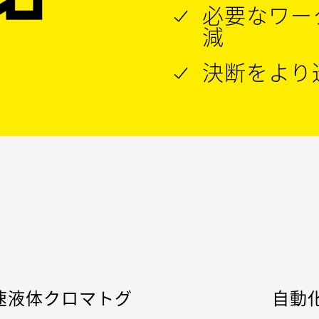
必要なワー
減
決断をより
現在、E型およびF
は 2 種類の手法
アットライン分析ソ
は、2つの技術で
に対する 直接的
高速液体クロマトグ
自動