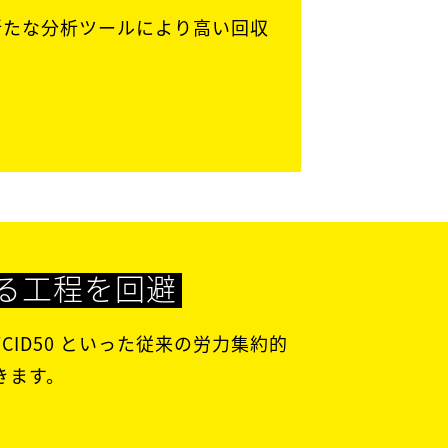
、新たな分析ツールにより高い回収
る工程を回避
、TCID50 といった従来の労力集約的
きます。