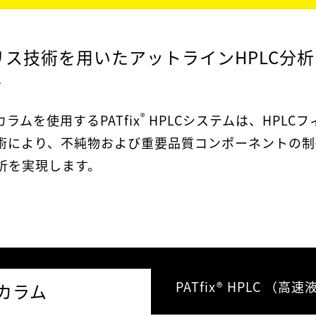
リス技術を用いたアットラインHPLC分
ー
®
カラムを使用するPATfix
HPLCシステムは、HPLC
術により、不純物および重要品質コンポーネントの制
析を実現します。
PATfix® HPLC 
用カラム