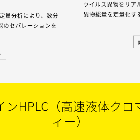
）
ウイルス異物をリア
異物総量を定量化す
び定量分析により、数分
能のセパレーションを
。
ら
インHPLC（高速液体クロ
ィー）