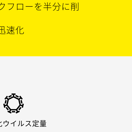
クフローを半分に削
迅速化
型の AAV キャプシドを判別するに
が必要です。分析クロマトグラフィー
リューション により、 サンプル
はなく1つの技術を提供します。
な見識を得ることができます。
化ウイルス定量