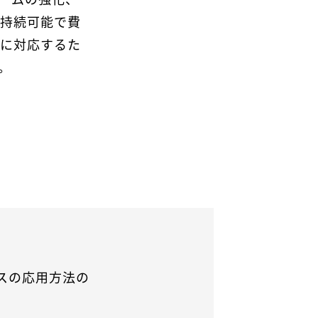
、持続可能で費
力に対応するた
。
スの応用方法の