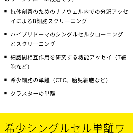
抗体創薬のためのナノウェル内での分泌アッセ
ナノウェル深
100 µm
100 µm
イによるB細胞スクリーニング
さ
ハイブリドーマのシングルセルクローニング
とスクリーニング
1ウェルあた
14,000
60,000
りのナノウェ
細胞間相互作用を研究する機能アッセイ（T細
ル数
胞など）
希少細胞の単離（CTC、胎児細胞など）
1プレート／
330,000
360,000
スライドあた
クラスターの単離
りのナノウェ
ル数
希少シングルセル単離ワ
ナノウェル表
未処理
未処理