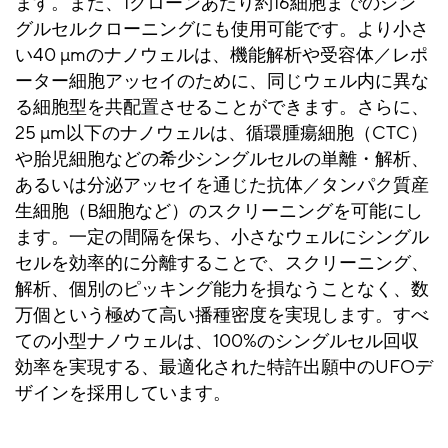
ます。また、1クローンあたり約16細胞までのシン
グルセルクローニングにも使用可能です。より小さ
い40 µmのナノウェルは、機能解析や受容体／レポ
ーター細胞アッセイのために、同じウェル内に異な
る細胞型を共配置させることができます。さらに、
25 µm以下のナノウェルは、循環腫瘍細胞（CTC）
や胎児細胞などの希少シングルセルの単離・解析、
あるいは分泌アッセイを通じた抗体／タンパク質産
生細胞（B細胞など）のスクリーニングを可能にし
ます。一定の間隔を保ち、小さなウェルにシングル
セルを効率的に分離することで、スクリーニング、
解析、個別のピッキング能力を損なうことなく、数
万個という極めて高い播種密度を実現します。すべ
ての小型ナノウェルは、100%のシングルセル回収
効率を実現する、最適化された特許出願中のUFOデ
ザインを採用しています。