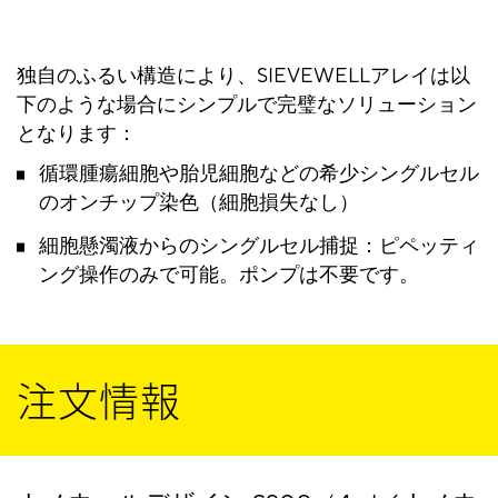
ナノウェルサ
20 µm
50 µm
イズ
独自のふるい構造により、SIEVEWELLアレイは以
ナノウェル深
25 µm
50 µm
下のような場合にシンプルで完璧なソリューション
さ
となります：
循環腫瘍細胞や胎児細胞などの希少シングルセル
スライドあた
370,000
90,000
のオンチップ染色（細胞損失なし）
りナノウェル
細胞懸濁液からのシングルセル捕捉：ピペッティ
数
ング操作のみで可能。ポンプは不要です。
ナノウェル表
未処理
未処理
面
注文情報
推奨ガラスキ
20 µm
20 µm
ャピラリー直
径