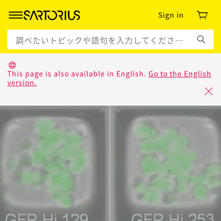
Sign in
This page is also available in English.
Go to the English
version.