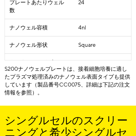
プレートあたりウェル
24
数
ナノウェル容積
4nl
ナノウェル形状
Square
ナノウェルサイズ
200 x 200 µm
S200ナノウェルプレートは、接着細胞培養に適し
たプラズマ処理済みのナノウェル表面タイプも提供
ナノウェル深さ
100 µm
しています（製品番号CC0075、詳細は下記の注文
情報を参照）。
ウェルあたりナノウェ
3,000
ル数
シングルセルのスクリー
プレートあたりナノウ
72,000
ニングと希少シングルセ
ェル数