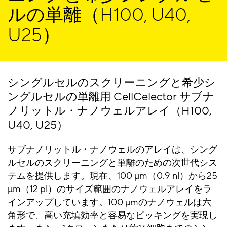
ルの単離（H100, U40,
ナノウェル表面
ULA
U25）
矩形ガラスキャピラリ
80 µm
ー直径
シングルセルのスクリーニングと希少シ
ングルセルの単離用 CellCelector サブナ
ノリットル・ナノウェルアレイ（H100,
U40, U25）
サブナノリットル・ナノウェルのアレイは、シング
ルセルのスクリーニングと単離のための次世代シス
テムを提供します。現在、100 µm（0.9 nl）から25
µm（12 pl）のサイズ範囲のナノウェルアレイをラ
インアップしています。100 µmのナノウェルは六
角形で、高い充填効率と容易なピッキングを実現し