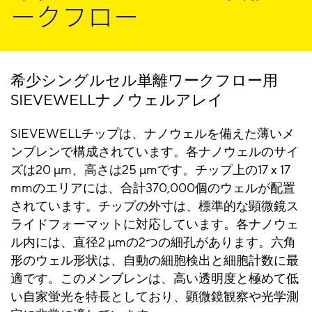
ークフロー
面
推奨ガラスキ
50 µm
50 µm
希少シングルセル単離ワークフロー用
ャピラリー先
SIEVEWELLナノウェルアレイ
端径
SIEVEWELLチップは、ナノウェルを備えた薄いメ
ンブレンで構成されています。各ナノウェルのサイ
ズは20 µm、高さは25 µmです。チップ上の17 x 17
mmのエリアには、合計370,000個のウェルが配置
されています。チップの外寸は、標準的な顕微鏡ス
ライドフォーマットに対応しています。各ナノウェ
ル内には、直径2 µmの2つの細孔があります。六角
形のウェル形状は、自動の細胞検出と細胞計数に最
適です。このメンブレンは、高い透明度と極めて低
い自家蛍光を特長としており、顕微鏡観察や光学測