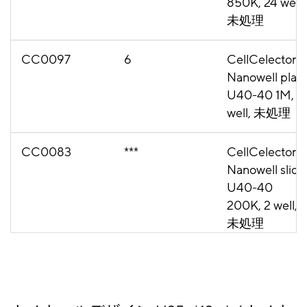
850K, 24 well,
未処理
CC0097
6
CellCelector
Nanowell plat
U40-40 1M, 6
well, 未処理
CC0083
***
CellCelector
Nanowell slide
U40-40
200K, 2 well,
未処理