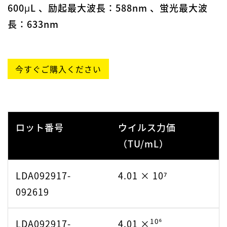
10⁷
LSP012921.02-
1.27 ×
600μL 、励起最大波長：588nm 、蛍光最大波
051321
長：633nm
10⁶
2211001813
8.14 ×
10⁷
LSP012921.02-
1.27 ×
10⁶
2212002313
8.14 ×
061021
今すぐご購入ください
2302003813
6.65 ×
10⁶
10⁷
LSP012921.02-
1.27 ×
080221
10⁶
2305003713
4.99 ×
ロット番号
ウイルス力価
（TU/mL）
10⁷
2203003113
1.83 ×
10⁶
2309004113
5.48 ×
LDA092917-
4.01 × 10⁷
10⁷
2204001013
2.15 ×
10⁶
2309006913
5.48 ×
092619
10⁷
2205002413
2.15 ×
10⁶
2402005213
5.48 ×
10⁶
LDA092917-
4.01 ×