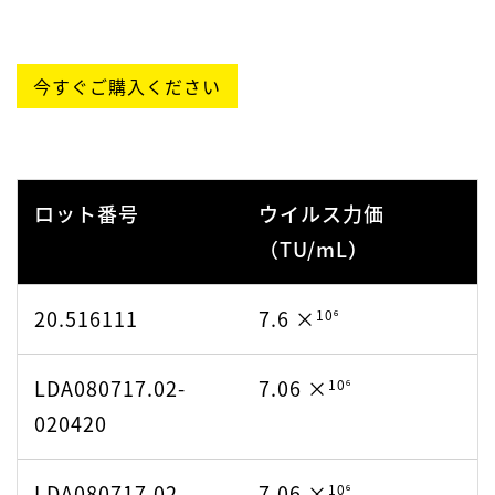
10⁷
LSP050721-
1.72 ×
081221
10⁷
LSP032219.02-
1.14 ×
今すぐご購入ください
081519
10⁶
LSP012921.02-
8.41 ×
070121
10⁶
LSP032219.02-
1.14 ×
101019
ロット番号
ウイルス力価
10⁶
LSP052722.02
6.24 ×
（TU/mL）
10⁶
LSP052920.01-
2.90 ×
10⁷
LSP121721
2.15 ×
092220
20.516111
7.6 ×
10⁶
10⁶
LSP012723.02
4.99 ×
10⁶
LSP052920.01-
2.90 ×
LDA080717.02-
7.06 ×
10⁶
100820
020420
10⁷
2203000313
1.83 ×
10⁶
LSP052920.01-
2.90 ×
LDA080717.02-
7.06 ×
10⁶