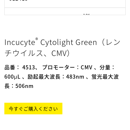
10⁶
LDA080717.01-
7.1 ×
081519
®
Incucyte
Cytolight Green（レン
10⁶
LDA080717.01-
7.1 ×
チウイルス、CMV）
010720
品番： 4513、 プロモーター：CMV 、分量：
10⁶
LDA080717.01-
7.1 ×
600μL 、励起最大波長：483nm 、蛍光最大波
091620
長：506nm
10⁶
LDA080717.01-
7.1 ×
111720
今すぐご購入ください
10⁶
LDA080717.01-
7.1 ×