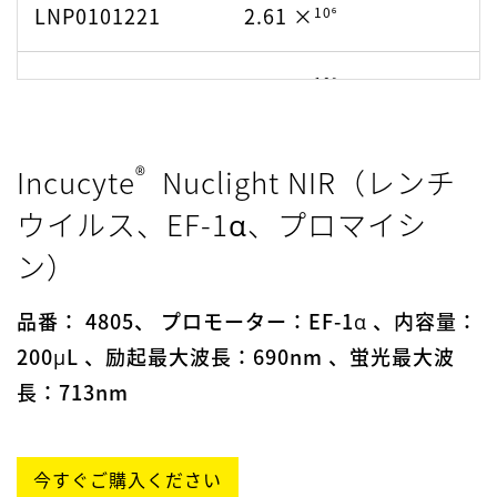
LNP0101221
2.61 ×
10⁶
2205001713
1.84 ×
10⁶
10⁶
2302002713
1.84 ×
®
Incucyte
Nuclight NIR（レンチ
ウイルス、EF-1α、プロマイシ
10⁶
2304004513
5.6 ×
ン）
品番： 4805、 プロモーター：EF-1α 、内容量：
200μL 、励起最大波長：690nm 、蛍光最大波
長：713nm
今すぐご購入ください