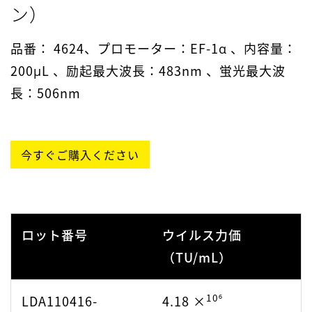
ン）
022620
品番： 4624、プロモーター：EF-1α 、内容量：
10⁷
LSP101218-
2.81 ×
200μL 、励起最大波長：483nm 、蛍光最大波
111020
長：506nm
10⁷
LSP052920.02-
1.1 ×
033121
今すぐご購入ください
10⁷
LSP052920.02-
1.1 ×
051121
ロット番号
ウイルス力価
10⁷
LSP052920.02-
1.1 ×
（TU/mL）
081221
10⁶
LDA110416-
4.18 ×