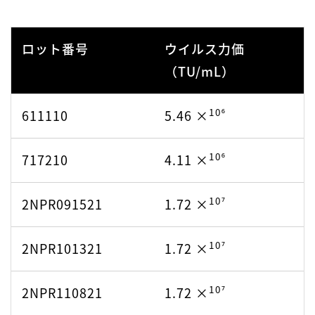
10⁶
LDA092917-
4.01 ×
022421
ロット番号
ウイルス力価
（TU/mL）
10⁷
LNRP092821
1.72 ×
10⁶
611110
5.46 ×
10⁷
LNRP091521
1.97 ×
10⁶
717210
4.11 ×
10⁷
LNRP1107821
1.72 ×
10⁷
2NPR091521
1.72 ×
10⁷
LNRP111721
1.83 ×
10⁷
2NPR101321
1.72 ×
10⁷
LNRP011922
1.83 ×
10⁷
2NPR110821
1.72 ×
10⁷
LNRP091521
1.97 ×