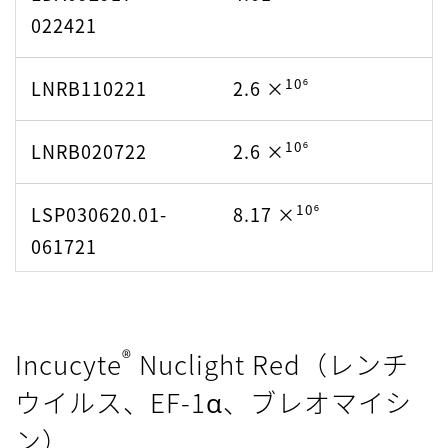
022421
10⁶
2207002513
8.14 ×
10⁶
2403004813
5.48 ×
10⁶
LNRB110221
2.6 ×
10⁶
2208002313
8.14 ×
10⁶
2404010413
5.48 ×
10⁶
LNRB020722
2.6 ×
10⁶
2210001013
8.14 ×
10⁶
2405000113
5.48 ×
10⁶
LSP030620.01-
8.17 ×
10⁶
2210004213
8.14 ×
10⁶
2405004113
7.61 ×
061721
10⁶
2302004813
6.24 ×
10⁶
518060
6.33 ×
10⁶
2303004513
4.99 ×
®
Incucyte
Nuclight Red（レンチ
10⁶
2205000513
5.8 ×
ウイルス、EF-1α、ブレオマイシ
10⁶
2305003913
4.99 ×
10⁶
ン）
2211001913
5.8 ×