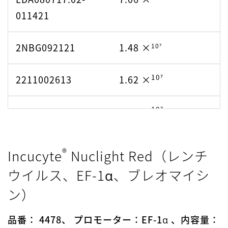
10⁷
2203003313
1.83 ×
110920
011421
10⁷
2204000313
1.83 ×
10⁶
LSP052920.01-
2.90 ×
2NBG092121
1.48 ×
10⁷
111920
10⁷
2205003213
2.15 ×
10⁷
2211002613
1.62 ×
10⁶
LSP052920.01-
2.9 ×
10⁷
2206004613
2.15 ×
011321
10⁷
2303004613
3.06 ×
10⁶
2208002113
8.14 ×
10⁷
LSP012921.02-
1.27 ×
10⁷
2310003713
3.06 ×
®
033121
Incucyte
Nuclight Red（レンチ
10⁶
2209000213
8.14 ×
ウイルス、EF-1α、ブレオマイシ
10⁷
LSP012921.02-
1.27 ×
ン）
10⁶
2209004113
6.24 ×
042221
品番： 4478、 プロモーター：EF-1α 、内容量：
10⁶
2210005513
8.14 ×