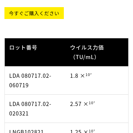
10⁶
LDA030918.01-
8.54 ×
今すぐご購入ください
10⁶
LSP052920.01-
2.9 ×
111418
111720
10⁶
LDA062918.02-
8.54 ×
10⁶
LSP052920.01-
2.9 ×
121318
ロット番号
ウイルス力価
122220
（TU/mL）
10⁶
LDA062918.02-
8.54 ×
10⁶
LSP052920.01-
2.9 ×
022219
LDA 080717.02-
1.8 ×
10⁷
011321
060719
10⁷
LDA071819.02-
1.16 ×
10⁶
LSP052920.01-
2.9 ×
112619
LDA 080717.02-
2.57 ×
10⁷
020221
020321
10⁷
LDA071819.02-
1.16 ×
10⁶
LSP012921.02-
8.41 ×
020420
LNGB102821
1.25 ×
10⁷