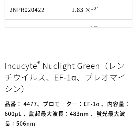
10⁷
2NPR020422
1.83 ×
10⁷
LNRP111721
1.83 ×
10⁶
LDA012717-
4.11 ×
10⁶
LSP052920.01-
2.9 ×
022818
082620
10⁶
LDA030918.01-
8.54 ×
®
Incucyte
Nuclight Green（レン
10⁶
LSP052920.01-
2.9 ×
091918
チウイルス、EF-1α、ブレオマイ
091620
× 10⁶
シン）
LDA030918.01-
8.54
10⁶
LSP052920.01-
2.9 ×
100418
品番： 4477、プロモーター：EF-1α 、内容量：
100620
600μL 、励起最大波長：483nm 、蛍光最大波
10⁶
LDA030918.01-
8.54 ×
長：506nm
10⁶
LSP052920.01-
2.9 ×
091918
102620