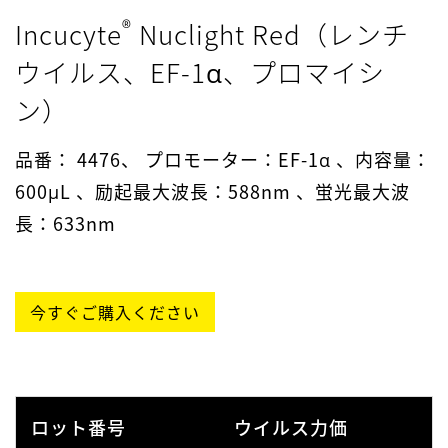
2212002213
2.86 ×
10⁷
LSP052920.02-
1.1 ×
®
Incucyte
Nuclight Red（レンチ
111920
10⁷
ウイルス、EF-1α、プロマイシ
2301001213
2.86 ×
ン）
10⁷
LSP052920.02-
1.1 ×
10⁷
2302004713
2.86 ×
033021
品番： 4476、 プロモーター：EF-1α 、内容量：
600μL 、励起最大波長：588nm 、蛍光最大波
10⁷
2303004313
2.86 ×
10⁷
LSP052920.02-
1.1 ×
長：633nm
042021
2305002813
4.57 ×
10⁷
10⁷
LSP052920.02-
1.1 ×
今すぐご購入ください
10⁷
2305001413
4.57 ×
081321
10⁷
230600313
4.57 ×
10⁷
LSP052920.02-
1.09 ×
081321
ロット番号
ウイルス力価
10⁷
2308001413
4.57 ×