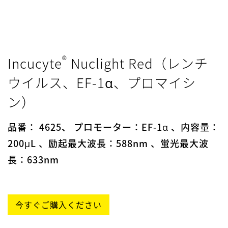
10⁷
2405005913
4.55 ×
10⁶
LDA062918.02-
8.54 ×
032819
®
Incucyte
Nuclight Red（レンチ
10⁶
LDA062918.02-
8.54 ×
ウイルス、EF-1α、プロマイシ
092619
ン）
10⁷
LDA071819.02
1.1 ×
品番： 4625、 プロモーター：EF-1α 、内容量：
200μL 、励起最大波長：588nm 、蛍光最大波
10⁷
LDA071819.02-
1.16 ×
長：633nm
092619
10⁷
LDA071819.02-
1.16 ×
今すぐご購入ください
032420