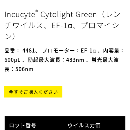
10⁶
LDA092917-
4.01 ×
®
Incucyte
Cytolight Green（レン
012021
チウイルス、EF-1α、プロマイシ
ン）
10⁶
LSP030620.01-
2.6 ×
072821
品番： 4481、 プロモーター：EF-1α 、内容量：
600μL 、励起最大波長：483nm 、蛍光最大波
10⁶
LSP012521.02
5.08 ×
長：506nm
10⁶
2NBR121521
5.08 ×
今すぐご購入ください
10⁶
2208002413
5.08 ×
10⁶
2304000513
6.57 ×
ロット番号
ウイルス力価