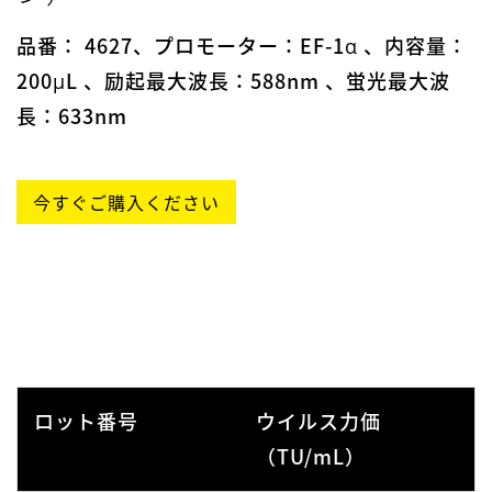
10⁶
2308001313
4.99 ×
品番： 4627、プロモーター：EF-1α 、内容量：
10⁶
2304001313
6.57 ×
200μL 、励起最大波長：588nm 、蛍光最大波
10⁶
2402005913
5.48 ×
長：633nm
10⁶
2309008013
6.57 ×
10⁶
2403007813
5.48 ×
10⁶
240,500,931
6.57 ×
今すぐご購入ください
10⁶
2405009413
7.61 ×
ロット番号
ウイルス力価
（TU/mL）