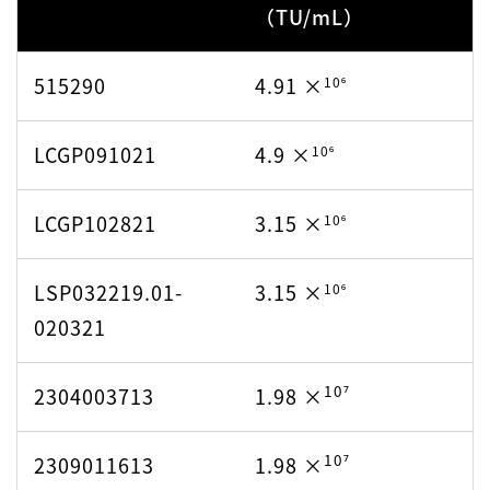
（TU/mL）
10⁶
2309004513
6.57 ×
515290
4.91 ×
10⁶
LCGP091021
4.9 ×
10⁶
LCGP102821
3.15 ×
10⁶
LSP032219.01-
3.15 ×
10⁶
020321
10⁷
2304003713
1.98 ×
10⁷
2309011613
1.98 ×