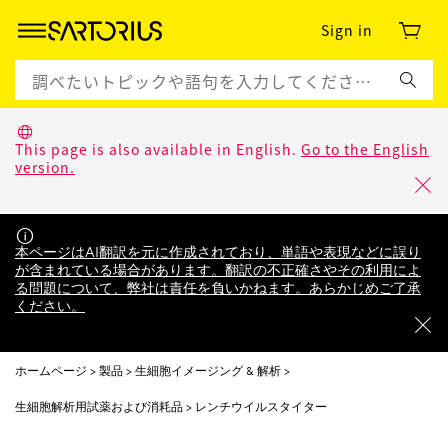
Sign in
This page is also available in English.
Go to the English
version.
本ページはAI翻訳を元に作成されており、単語や表現などに誤り
が含まれている場合があります。翻訳の不正確さやその利用によ
る問題について、弊社は責任を負いかねます。あらかじめご了承
ください。
ホームページ
製品
生細胞イメージング & 解析
生細胞解析用試薬および消耗品
レンチウイルスタイター