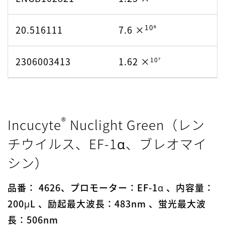
030321
10⁷
LDA071819.02-
1.16 ×
10⁶
20.516111
7.6 ×
LSP012921.02-
8.41 ×
10⁶
031820
031621
2306003413
1.62 ×
10⁷
10⁷
LDA071819.02-
1.16 ×
LPS012921.02-
8.41 ×
10⁶
071520
042221
®
10⁷
Incucyte
Nuclight Green（レン
LDA071819.02-
1.16 ×
10⁶
LSP012921.02-
8.41 ×
082620
チウイルス、EF-1α、ブレオマイ
061021
シン）
10⁷
LNRP011922
1.83 ×
10⁶
LSP012921.02-
8.41 ×
品番： 4626、プロモーター：EF-1α 、内容量：
072121
10⁷
LSP032219.02-
1.14 ×
200μL 、励起最大波長：483nm 、蛍光最大波
051019
長：506nm