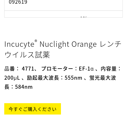
092619
10⁶
2302000913
5.34 ×
®
Incucyte
Nuclight Orange レンチ
ウイルス試薬
品
番： 4771、 プロモーター：EF-1α 、内容量：
200μL 、励起最大波長：555nm 、蛍光最大波
長：584nm
今すぐご購入ください