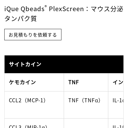
CXCL9 (MIG)
IL-5
®
iQue Qbeads
PlexScreen
：マウス分泌
タンパク質
CXCL10（IP-10）
IL-6
お見積もりを依頼する
CXCL11（I-TAC）
IL-7
CX3CL1
IL-8
サイトカイン
（フラクタルキ
ン）
ケモカイン
TNF
イン
IL-9
CCL2（MCP-1）
TNF（TNFα）
IL-1α
受容体
接着分子
増殖
CCL3（MIP-1α）
IL-1β