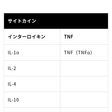
IL-10
サイトカイン
増殖因子
接着
インターロイキン
TNF
CSF2（GM-CSF）
CD6
IL-1α
TNF（TNFα）
CSF3（G-CSF）
CD6
IL-2
IL-4
IL-10