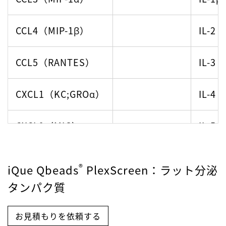
CD121a (IL-1 RI)
CD54（ICAM-
アン
1）
ン
CCL4（MIP-1β）
IL-2
CD121b（IL-1
CD62E（E-セレ
塩基性
CCL5（RANTES）
IL-3
RII）
クチン）
CXCL1（KC;GROα）
IL-4
TNFRI
CD62L
（L-セレ
CSF2
クチン）
CSF）
CXCL9（MIG）
IL-5
TNFRII
CD62P（P-セレ
CSF3
IL-6
クチン）
CSF）
®
iQue Qbeads
PlexScreen
：ラット分泌
タンパク質
CD106（VCAM-
VEGF
IL-9
1）
お見積もりを依頼する