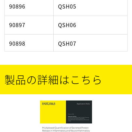
90896
QSH05
90897
QSH06
90898
QSH07
90902
QSH11
製品の詳細はこちら
90904
QSH13
90908
QSH17
90913
QSH22