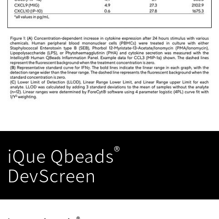
®
iQue Qbeads
DevScreen