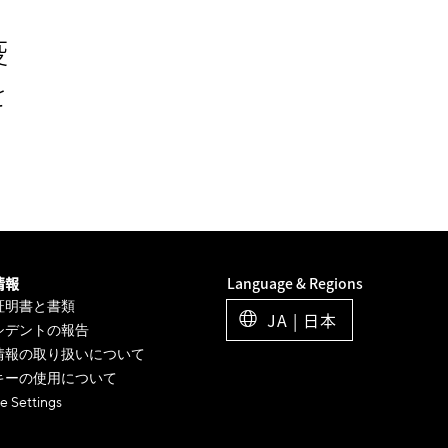
疫
を
情報
Language & Regions
証明書と書類
JA | 日本
シデントの報告
情報の取り扱いについて
キーの使用について
e Settings