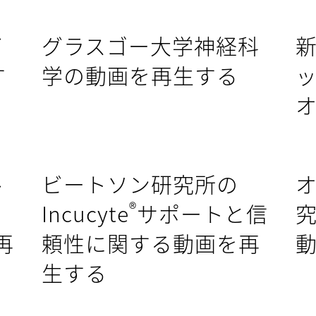
イ
グラスゴー大学神経科
す
学の動画を再生する
ル
ビートソン研究所の
®
Incucyte
サポートと信
再
頼性に関する動画を
再
生する