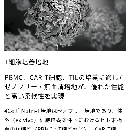
T細胞培養培地
PBMC、CAR‑T細胞、TILの培養に適した
ゼノフリー・無血清培地が、優れた性能
と高い柔軟性を実現
®
4Cell
Nutri‑T培地はゼノフリー培地であり、体
外（ex vivo）細胞培養条件下におけるヒト末梢
血単核細胞（PBMC：T細胞など）、CAR‑T細