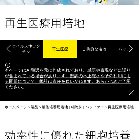
再生医療用培地
パク
ウイルス性ワク
再生医療
古典的な培地
バッファー
チン
本ページはAI翻訳を元に作成されており、単語や表現などに誤り
が含まれている場合があります。翻訳の不正確さやその利用によ
る問題について、弊社は責任を負いかねます。あらかじめご了承
ください。
ホームページ
製品
細胞培養用培地 | 細胞株 | バッファー
再生医療用培地
効率性に優れた細胞培養