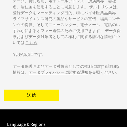
データ、特に名前、電子メールアドレス、所属業界、会社
名、居住国を使用することに同意します。 ザルトリウスは、
登録データをマーケティング目的、特にバイオ医薬品業界、
ライフサイエンス研究の製品やサービスの宣伝、編集コンテ
ンツの提供、そしてニュースレター、電子メール、電話のい
ずれかによるオファー送信のために使用できます。 データ保
護およびデータ対象者としての権利に関する詳細な情報につ
いては
こちら
*は必須項目です。
データ保護およびデータ対象者としての権利に関する詳細な
情報は、
データプライバシーに関する通知
を参照ください。
送信
Language & Regions