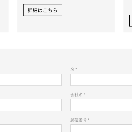
詳細はこちら
名​ *
会社名​ *
郵便番号​ *