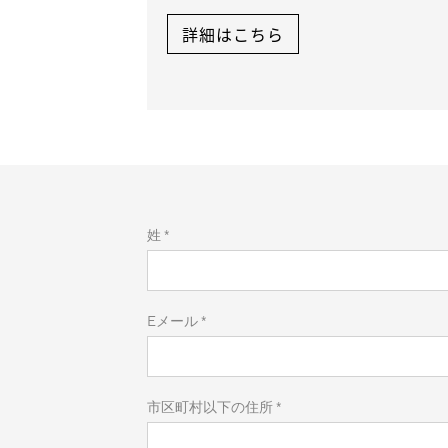
詳細はこちら
姓​ *
Eメール​ *
市区町村以下の住所​ *