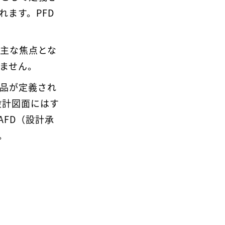
れます。PFD
主な焦点とな
ません。
耗品が定義され
設計図面にはす
FD（設計承
。