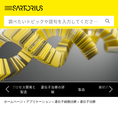
プロセス開発と
遺伝子治療の詳
継続的な取
製品
製造
細
み
ホームページ
アプリケーション
遺伝子細胞治療
遺伝子治療